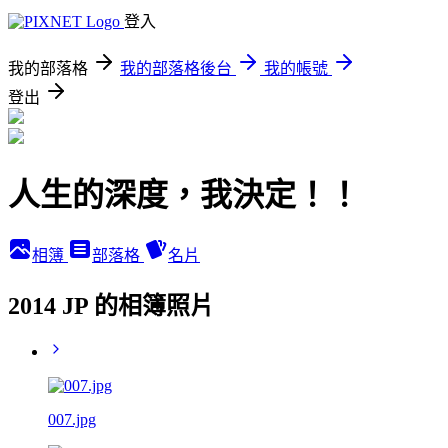
登入
我的部落格
我的部落格後台
我的帳號
登出
人生的深度，我決定！！
相簿
部落格
名片
2014 JP 的相簿照片
007.jpg